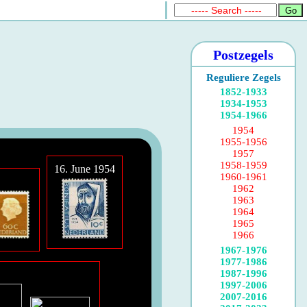
Postzegels
Reguliere Zegels
1852-1933
1934-1953
1954-1966
1954
1955-1956
1957
1958-1959
16. June 1954
1960-1961
1962
1963
1964
1965
1966
1967-1976
1977-1986
1987-1996
1997-2006
2007-2016