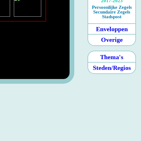
2017-2023
Persoonlijke Zegels
Secundaire Zegels
Stadspost
Enveloppen
Overige
Thema's
Steden/Regios