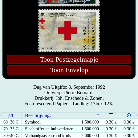
Toon Postzegelmapje
Toon Envelop
Dag van Uitgifte: 8. September 1992
Ontwerp: Pierre Bernard.
Drukkerij: Joh. Enschede & Zonen.
Fosforescerend Papier. Tanding: 13¼ x 12¾.
ƒ/€
Beschrijving:
#
60+30 C
Symbool
1.500.000
0.30
€
0.30
€
70+35 C
Slachtoffer en hulpverlener
1.500.000
0.30
€
0.30
€
80+40 C
Verbandgaas en rood kruis
2.000.000
0.30
€
0.30
€