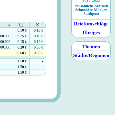
2017-2023
Persönliche Marken
Sekundäre Marken
Stadtpost
Briefumschläge
#
0.10
€
0.10
€
Übriges
200.000
0.15
€
0.10
€
700.000
0.15
€
0.10
€
Themen
000.000
0.20
€
0.05
€
0.60
€
0.35
€
Städte/Regionen
1.50
€
-
1.50
€
-
1.50
€
-