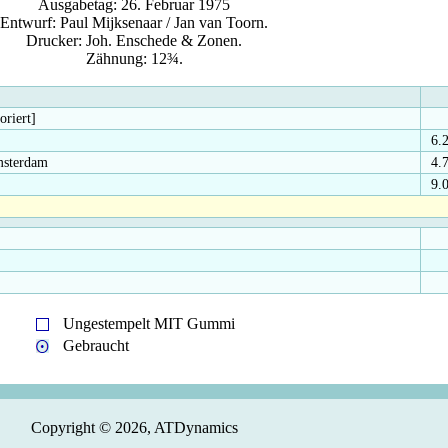
Ausgabetag: 26. Februar 1975
Entwurf: Paul Mijksenaar / Jan van Toorn.
Drucker: Joh. Enschede & Zonen.
Zähnung: 12¾.
oriert]
6.
Amsterdam
4.
9.
Ungestempelt MIT Gummi
Gebraucht
Copyright © 2026, ATDynamics