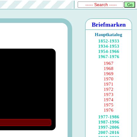
Briefmarken
Hauptkatalog
1852-1933
1934-1953
1954-1966
1967-1976
1967
1968
1969
1970
1971
1972
1973
1974
1975
1976
1977-1986
1987-1996
1997-2006
2007-2016