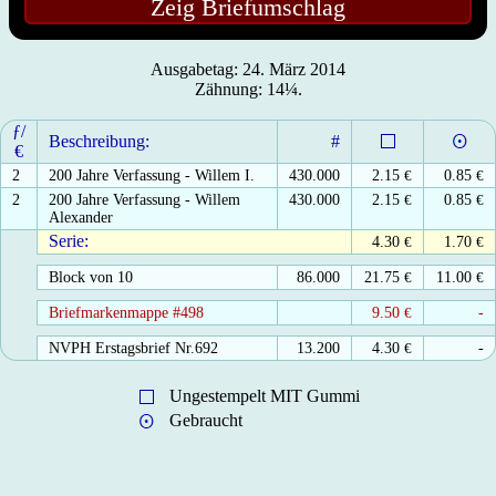
Zeig Briefumschlag
Ausgabetag: 24. März 2014
Zähnung: 14¼.
ƒ/
Beschreibung:
#
€
2
200 Jahre Verfassung - Willem I.
430.000
2.15
€
0.85
€
2
200 Jahre Verfassung - Willem
430.000
2.15
€
0.85
€
Alexander
Serie:
4.30
€
1.70
€
Block von 10
86.000
21.75
€
11.00
€
Briefmarkenmappe #498
9.50
€
-
NVPH Erstagsbrief Nr.692
13.200
4.30
€
-
Ungestempelt MIT Gummi
Gebraucht