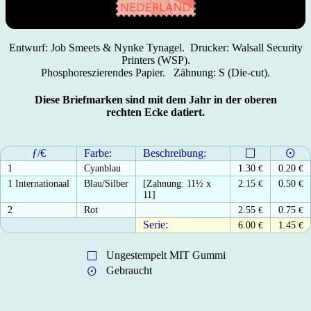
Entwurf: Job Smeets & Nynke Tynagel. Drucker: Walsall Security
Printers (WSP).
Phosphoreszierendes Papier. Zähnung: S (Die-cut).
Diese Briefmarken sind mit dem Jahr in der oberen
rechten Ecke datiert.
ƒ/€
Farbe:
Beschreibung:
1
Cyanblau
1.30
€
0.20
€
1 Internationaal
Blau/Silber
[Zahnung: 11½ x
2.15
€
0.50
€
11]
2
Rot
2.55
€
0.75
€
Serie:
6.00
€
1.45
€
Ungestempelt MIT Gummi
Gebraucht