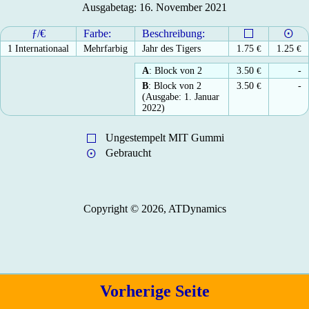
Ausgabetag: 16. November 2021
ƒ/€
Farbe:
Beschreibung:
1 Internationaal
Mehrfarbig
Jahr des Tigers
1.75
€
1.25
€
A
: Block von 2
3.50
€
-
B
: Block von 2
3.50
€
-
(Ausgabe: 1. Januar
2022)
Ungestempelt MIT Gummi
Gebraucht
Copyright © 2026, ATDynamics
Vorherige Seite